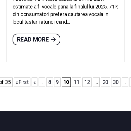
estimate a fi vocale pana la finalul lui 2025. 71%
din consumatori prefera cautarea vocala in
locul tastarii atunci cand...
READ MORE
of 35
« First
«
...
8
9
10
11
12
...
20
30
...