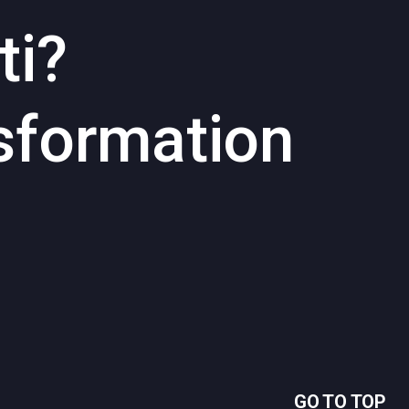
ti?
sformation
GO TO TOP