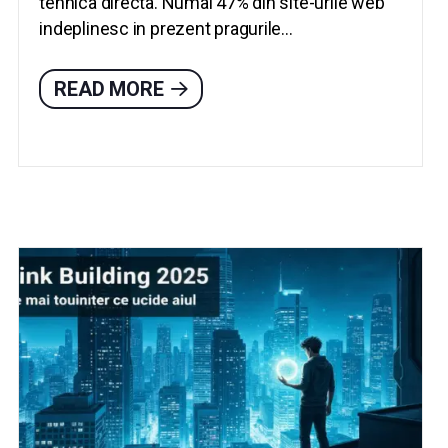
tehnica directa. Numai 47% din site-urile web
indeplinesc in prezent pragurile...
READ MORE