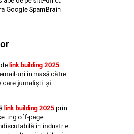
slabe de pe site-uri cu
era Google SpamBrain
lor
e de
link building 2025
 email-uri în masă către
care jurnaliștii și
că
link building 2025
prin
keting off-page.
discutabilă în industrie.