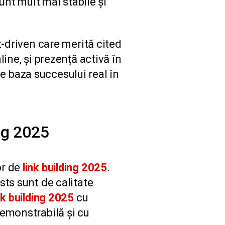
unt mult mai stabile și
t-driven care merită cited
line, și prezență activă în
e baza succesului real în
ing 2025
or de
link building 2025
.
sts sunt de calitate
nk building 2025
cu
demonstrabilă și cu