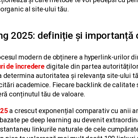
organic al site-ului tău.
ng 2025: definiție și importanță 
cesul modern de obținere a hyperlink-urilor din 
ri de încredere
digitale din partea autoritățilo
a determina autoritatea și relevanța site-ului 
itări academice. Fiecare backlink de calitate
ră conținutul tău de valoare.
025
a crescut exponențial comparativ cu anii a
 bazate pe deep learning au devenit extraordina
nstantaneu linkurile naturale de cele cumpărat