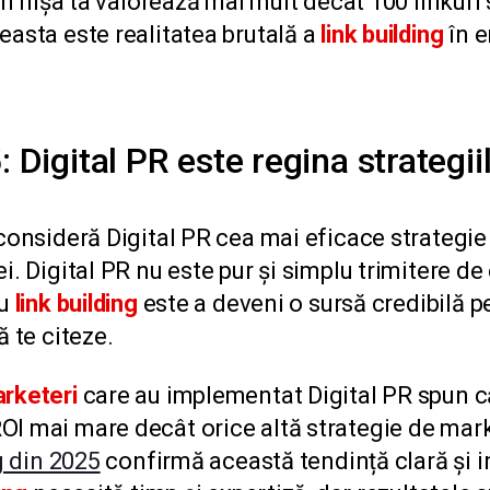
 în nișa ta valorează mai mult decât 100 linkuri 
easta este realitatea brutală a
link building
în 
 Digital PR este regina strategii
onsideră Digital PR cea mai eficace strategi
i. Digital PR nu este pur și simplu trimitere de
ru
link building
este a deveni o sursă credibilă pe 
ă te citeze.
rketeri
care au implementat Digital PR spun 
OI mai mare decât orice altă strategie de mar
ng din 2025
confirmă această tendință clară și in