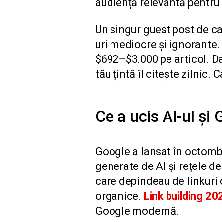
audiență relevantă pentru 
Un singur guest post de cal
uri mediocre și ignorante.
$692–$3.000 pe articol. Dar
tău țintă îl citește zilnic.
Ce a ucis AI-ul și 
Google a lansat în octombr
generate de AI și rețele de
care depindeau de linkuri 
organice.
Link building 20
Google modernă.