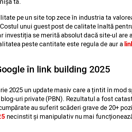
nișa ta.
itate pe un site top zece în industria ta valore
 Costul unui guest post de calitate înaltă pent
 investiția se merită absolut dacă site-ul are a
 Calitatea peste cantitate este regula de aur a
li
Google în link building 2025
ie 2025 un update masiv care a țintit în mod s
 blog-uri private (PBN). Rezultatul a fost catast
cumpărate au suferit scăderi grave de 20+ pozi
25
necinstit și manipulativ nu mai funcționeaz