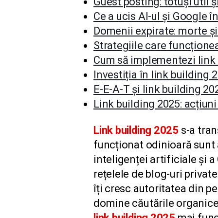
Guest posting: totuși util ș
Ce a ucis AI-ul și Google î
Domenii expirate: morte și
Strategiile care funcțione
Cum să implementezi link b
Investiția în link building 
E-E-A-T și link building 2
Link building 2025: acțiun
Link building 2025
s-a tran
funcționat odinioară sunt
inteligenței artificiale ș
rețelele de blog-uri privat
îți cresc autoritatea din p
domine căutările organice ș
link building 2025
mai func