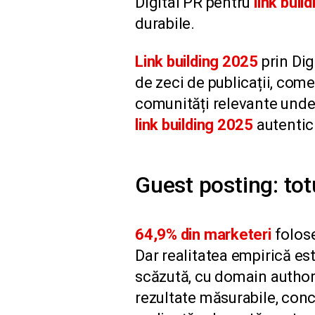
Digital PR pentru
link build
durabile.
Link building 2025
prin Dig
de zeci de publicații, come
comunități relevante unde 
link building 2025
autentic
Guest posting: totu
64,9% din marketeri
folose
Dar realitatea empirică est
scăzută, cu domain authori
rezultate măsurabile, conc