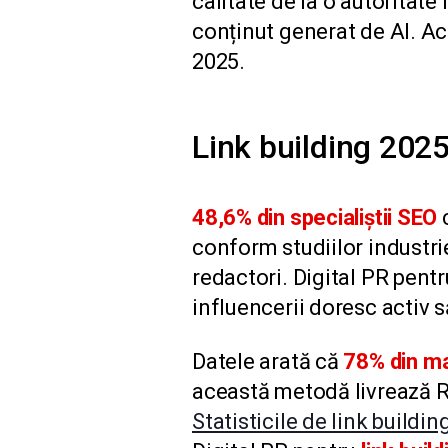
calitate de la o autoritate
conținut generat de AI. Ac
2025.
Link building 2025:
48,6% din specialiștii SEO
c
conform studiilor industrie
redactori. Digital PR pent
influencerii doresc activ s
Datele arată că
78% din ma
această metodă livrează R
Statisticile de link buildi