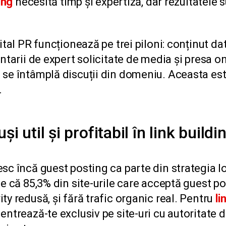
ing
necesită timp și expertiză, dar rezultatele s
ital PR funcționează pe trei piloni: conținut da
ntarii de expert solicitate de media și presa on
se întâmplă discuții din domeniu. Aceasta est
.
și util și profitabil în link build
sc încă guest posting ca parte din strategia l
e că 85,3% din site-urile care acceptă guest po
ty redusă, și fără trafic organic real. Pentru
li
entrează-te exclusiv pe site-uri cu autoritate 