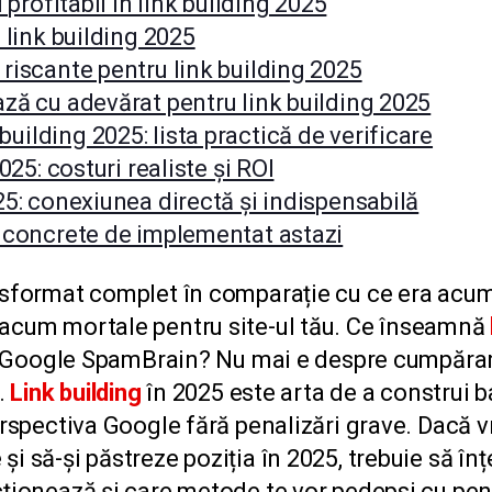
i profitabil în link building 2025
n link building 2025
 riscante pentru link building 2025
ază cu adevărat pentru link building 2025
uilding 2025: lista practică de verificare
2025: costuri realiste și ROI
025: conexiunea directă și indispensabilă
i concrete de implementat astazi
sformat complet în comparație cu ce era acum 5
 acum mortale pentru site-ul tău. Ce înseamnă
i a Google SpamBrain? Nu mai e despre cumpărare
e.
Link building
în 2025 este arta de a construi b
erspectiva Google fără penalizări grave. Dacă vr
i să-și păstreze poziția în 2025, trebuie să înț
ționează și care metode te vor pedepsi cu pena