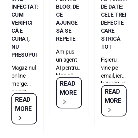
INFECTAT:
BLOG: DE
DE DATE:
CUM
CE
CELE TREI
VERIFICI
AJUNGE
DEFECTE
CĂ E
SĂ SE
CARE
CURAT,
REPETE
STRICĂ
NU
TOT
Am pus
PRESUPUI
un agent
Fișierul
Magazinul
AI pentru
vine pe
online
blog să
email, ieri
READ
merge
publice
la 16:00, și
READ
ciudat.
singur.
trebuie în
MORE
READ
Pagina de
Trei luni
sistem
MORE
plată
mai târziu
mâine
MORE
redirecționează
aveam 47
dimineața.
uneori.
de
Cineva stă
Antivirusul
articole,
câteva ore