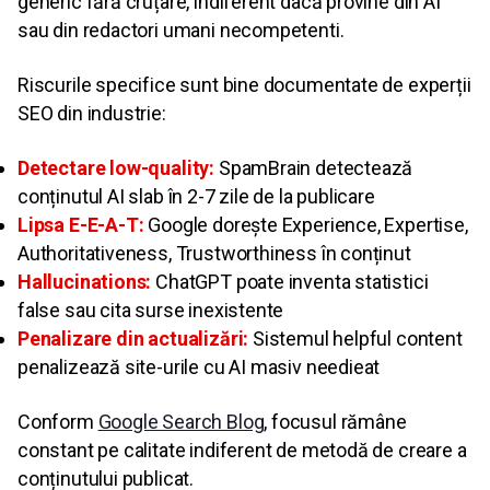
generic fără cruțare, indiferent dacă provine din AI
sau din redactori umani necompetenti.
Riscurile specifice sunt bine documentate de experții
SEO din industrie:
Detectare low-quality:
SpamBrain detectează
conținutul AI slab în 2-7 zile de la publicare
Lipsa E-E-A-T:
Google dorește Experience, Expertise,
Authoritativeness, Trustworthiness în conținut
Hallucinations:
ChatGPT poate inventa statistici
false sau cita surse inexistente
Penalizare din actualizări:
Sistemul helpful content
penalizează site-urile cu AI masiv needieat
Conform
Google Search Blog
, focusul rămâne
constant pe calitate indiferent de metodă de creare a
conținutului publicat.