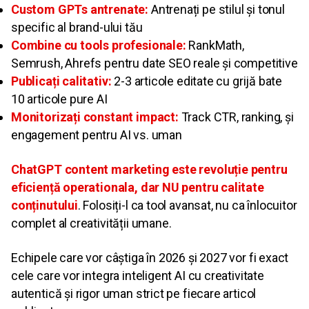
Custom GPTs antrenate:
Antrenați pe stilul și tonul
specific al brand-ului tău
Combine cu tools profesionale:
RankMath,
Semrush, Ahrefs pentru date SEO reale și competitive
Publicați calitativ:
2-3 articole editate cu grijă bate
10 articole pure AI
Monitorizați constant impact:
Track CTR, ranking, și
engagement pentru AI vs. uman
ChatGPT content marketing este revoluție pentru
eficiență operationala, dar NU pentru calitate
conținutului
. Folosiți-l ca tool avansat, nu ca înlocuitor
complet al creativității umane.
Echipele care vor câștiga în 2026 și 2027 vor fi exact
cele care vor integra inteligent AI cu creativitate
autentică și rigor uman strict pe fiecare articol