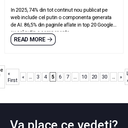
In 2025, 74% din tot continut nou publicat pe
web include cel putin o componenta generata
de AI. 86,5% din paginile aflate in top 20 Google
au cel putin o componenta...
READ MORE
ge
«
f
«
...
3
4
5
6
7
...
10
20
30
...
»
First
Va place ce vedeti?