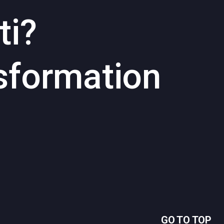
ti?
sformation
GO TO TOP