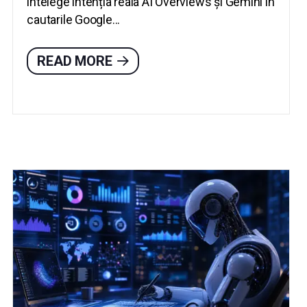
intelege intenția reala AI Overviews și Gemini in
cautarile Google...
READ MORE