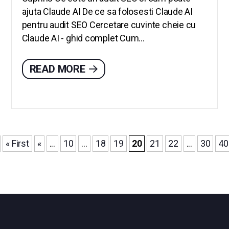
ajuta Claude AI De ce sa folosesti Claude AI
pentru audit SEO Cercetare cuvinte cheie cu
Claude AI - ghid complet Cum...
READ MORE
« First
«
...
10
...
18
19
20
21
22
...
30
40