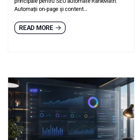
principale pentru SEO automate RankMath:
Automații on-page și content...
READ MORE